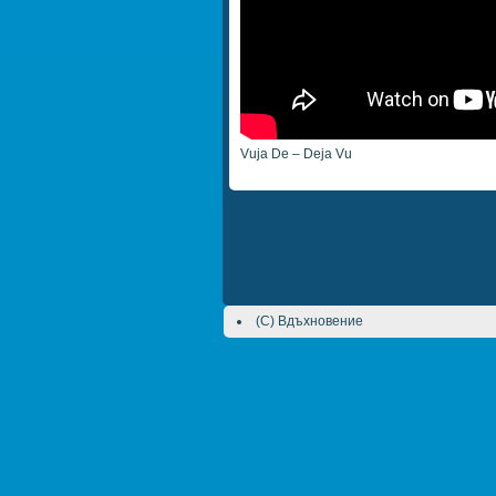
Vuja De – Deja Vu
(C) Вдъхновение