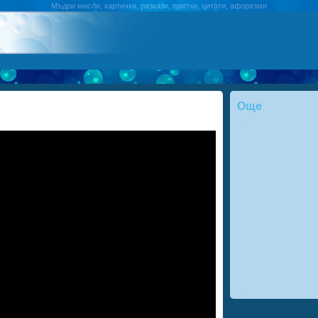
Мъдри мисли, картички, разкази, притчи, цитати, афоризми
Още