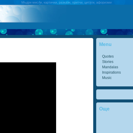
Мъдри мисли, картички, разкази, притчи, цитати, афоризми
Menu
Quotes
Stories
Mandalas
Inspirations
Music
Още