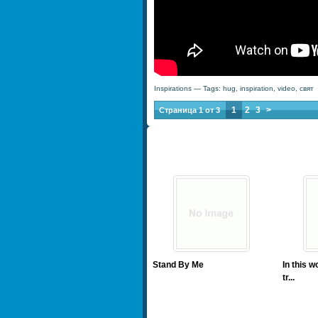
Inspirations
— Tags:
hug
,
inspiration
,
video
,
свят
1
2
3
>
Страница 1 от 3
Stand By Me
In this w
tr...