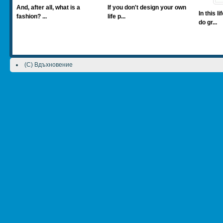
And, after all, what is a
If you don't design your own
In this l
fashion? ...
life p...
do gr...
(C) Вдъхновение