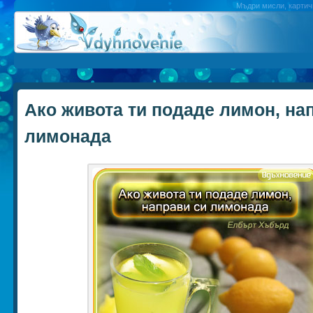
Мъдри мисли, картичк
Ако живота ти подаде лимон, на
лимонада