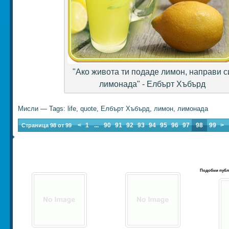
"Ако живота ти подаде лимон, направи с
лимонада" - Елбърт Хъбърд
Мисли
— Tags:
life
,
quote
,
Елбърт Хъбърд
,
лимон
,
лимонада
<
1
...
90
91
92
93
94
95
96
97
98
99
>
Страница 98 от 99
Подобни публ