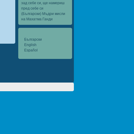
зад себе си, ще намериш
пред себе си
(Български) Мъдри мисли
на Махатма Ганди
Български
English
Español