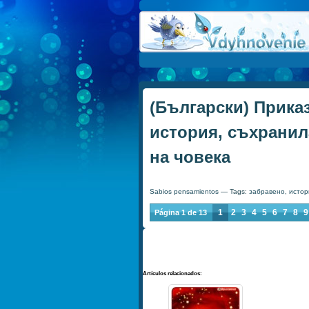
(Български) Приказ
история, съхранил
на човека
Sabios pensamientos
— Tags:
забравено
,
истор
1
2
3
4
5
6
7
8
9
Página 1 de 13
Artículos relacionados: