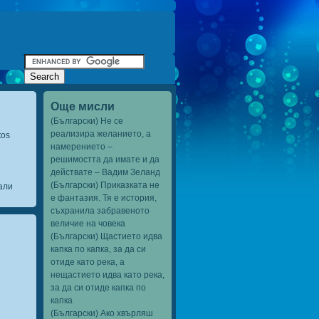
Още мисли
(Български) Не се
реализира желанието, а
tos
намерението –
решимостта да имате и да
действате – Вадим Зеланд
(Български) Приказката не
али
е фантазия. Тя е история,
съхранила забравеното
величие на човека
(Български) Щастието идва
капка по капка, за да си
отиде като река, а
нещастието идва като река,
за да си отиде капка по
капка
(Български) Ако хвърляш