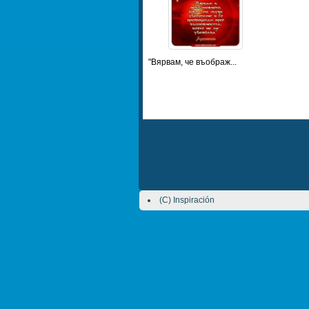
"Вярвам, че въображ...
(C) Inspiración