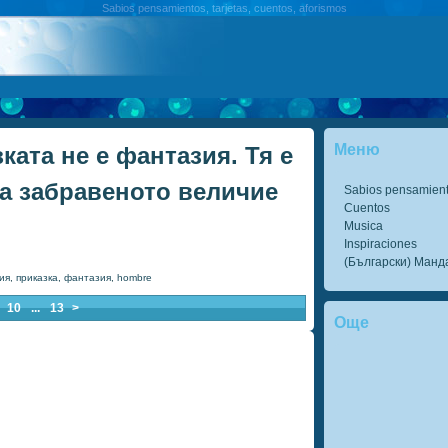
Sabios pensamientos, tarjetas, cuentos, aforismos
Меню
ката не е фантазия. Тя е
а забравеното величие
Sabios pensamien
Cuentos
Musica
Inspiraciones
(Български) Манд
ия
,
приказка
,
фантазия
,
hombre
10
...
13
>
Още