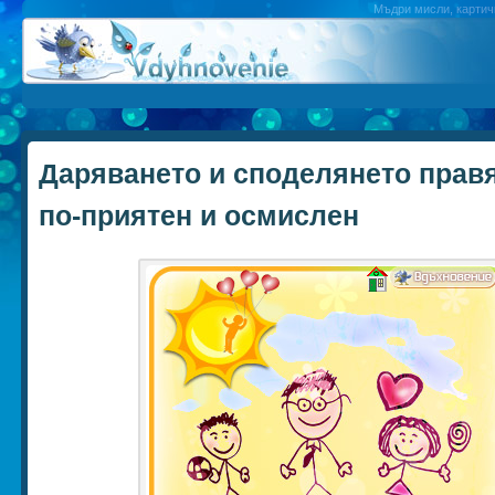
Мъдри мисли, картичк
Даряването и споделянето прав
по-приятен и осмислен