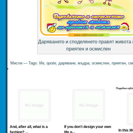
Даряването и споделянето правят живота 
приятен и осмислен
Мисли
— Tags:
life
,
quote
,
даряване
,
мъдра
,
осмислен
,
приятен
,
см
Подобни публ
And, after all, what is a
If you don't design your own
In this l
fashion? ...
life p...