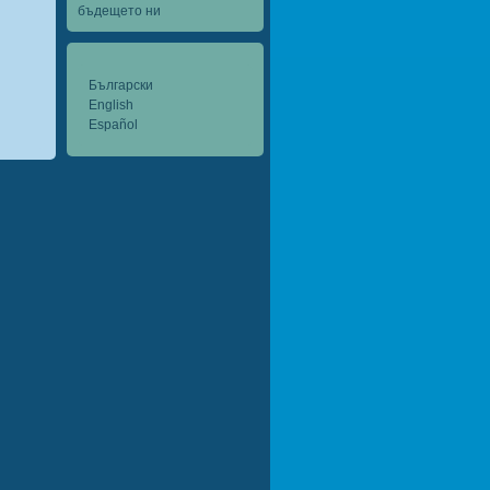
бъдещето ни
Български
English
Español