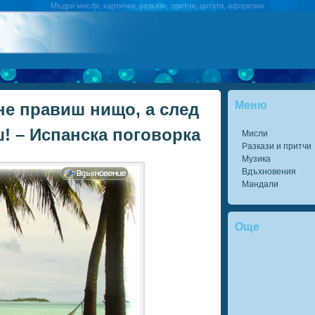
Мъдри мисли, картички, разкази, притчи, цитати, афоризми
Меню
не правиш нищо, а след
ш! – Испанска поговорка
Мисли
Разкази и притчи
Музика
Вдъхновения
Мандали
Още