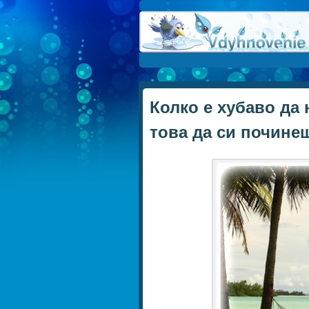
Колко е хубаво да 
това да си почине