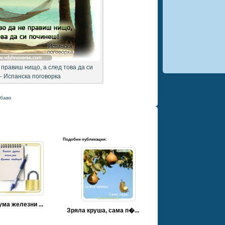
 правиш нищо, а след това да си
- Испанска поговорка
убаво
Подобни публикации:
ма железни ...
Зряла круша, сама п�...