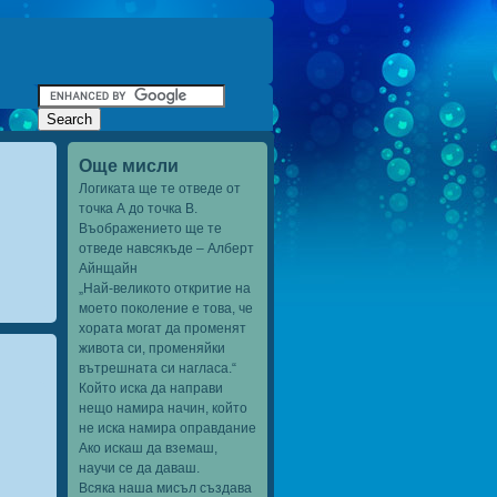
Още мисли
Логиката ще те отведе от
точка А до точка В.
Въображението ще те
отведе навсякъде – Алберт
Айнщайн
„Най-великото откритие на
моето поколение е това, че
хората могат да променят
живота си, променяйки
вътрешната си нагласа.“
Който иска да направи
нещо намира начин, който
не иска намира оправдание
Ако искаш да вземаш,
научи се да даваш.
Всяка наша мисъл създава