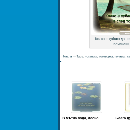
Колко е хубаво да не
починеш! 
Мисли
— Tags:
испанска
,
поговорка
,
почивка
,
х
В мътна вода, лесно ...
Блага ду