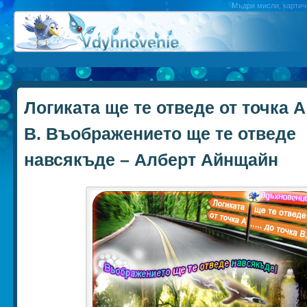
Мъдри мисли, картичк
Логиката ще те отведе от точка А
В. Въображението ще те отведе
навсякъде – Алберт Айнщайн