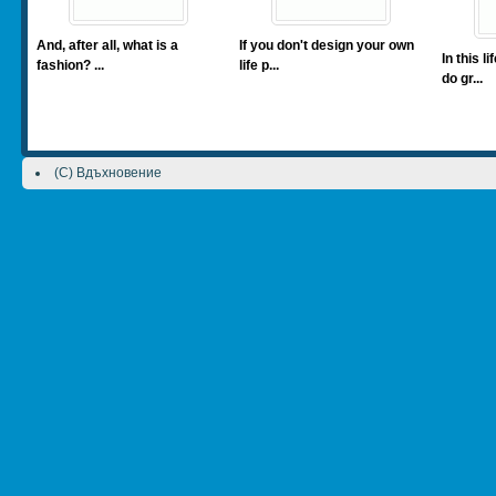
And, after all, what is a
If you don't design your own
In this l
fashion? ...
life p...
do gr...
(C) Вдъхновение