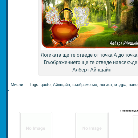
Логиката ще те отведе от точка А до точка
Въображението ще те отведе навсякъде 
Алберт Айнщайн
Мисли
— Tags:
quote
,
Айнщайн
,
въображение
,
логика
,
мъдра
,
навс
Подобни публ