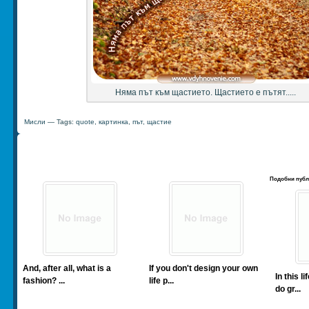
Няма път към щастието. Щастието е пътят.....
Мисли
— Tags:
quote
,
картинка
,
път
,
щастие
Подобни публ
And, after all, what is a
If you don't design your own
In this l
fashion? ...
life p...
do gr...