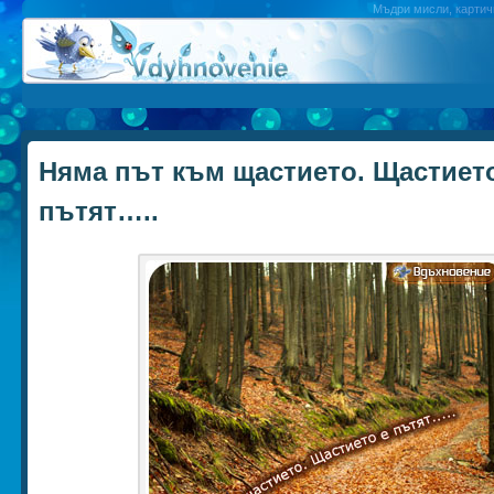
Мъдри мисли, картичк
Няма път към щастието. Щастието
пътят…..