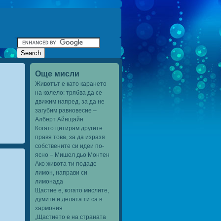
Още мисли
Животът е като карането
на колело: трябва да се
движим напред, за да не
загубим равновесие –
Алберт Айнщайн
Когато цитирам другите
правя това, за да изразя
собствените си идеи по-
ясно – Мишел дьо Монтен
Ако живота ти подаде
лимон, направи си
лимонада
Щастие е, когато мислите,
думите и делата ти са в
хармония
„Щастието е на страната