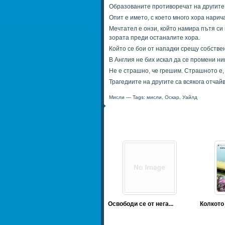
Образованите противоречат на другите,
Опит е името, с което много хора нарич
Мечтател е онзи, който намира пътя си 
зората преди останалите хора.
Който се бои от нападки срещу собствен
В Англия не бих искал да се промени ни
Не е страшно, че грешим. Страшното е,
Трагедиите на другите са всякога отча
Мисли
— Tags:
мисли
,
Оскар
,
Уайлд
Освободи се от нега...
Колкото 