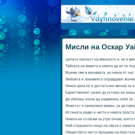
Мисли на Оскар Уа
Цялата прелест на миналото е, че е ми
Тайната на живота е никога да не се п
Всички сме в канавката, но някои от нас
Любовта и лакомията оправдават всичко
Никоя цена не е достатъчно висока за 
Единственият начин да устоиш на изкуш
Да обичаш значи да надминеш себе си.
Животът е прекалено важен, за да говор
Истината рядко е чиста и никога проста
Никога не отлагам за утре онова, което
Най-страшното нещо на света е скуката
Обществото често прощава на престъпн