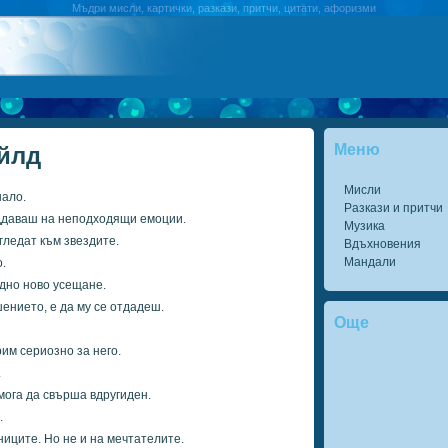
Мъдри мисли, картички, разкази, притчи, цитати, афоризми
Меню
йлд
Мисли
нало.
Разкази и притчи
оддаваш на неподходящи емоции.
Музика
 гледат към звездите.
Вдъхновения
Мандали
.
едно ново усещане.
ението, е да му се отдадеш.
Още
им сериозно за него.
.
 мога да свърша вдругиден.
.
иците. Но не и на мечтателите.