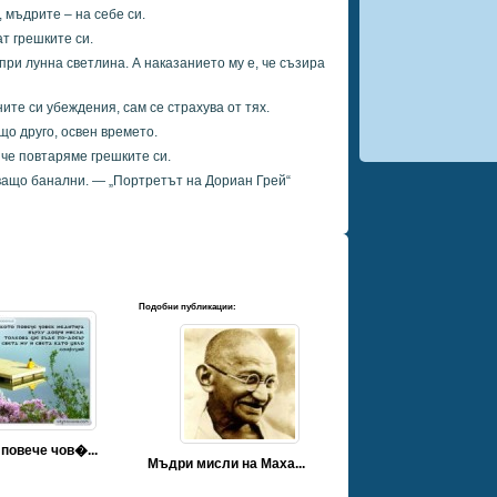
 мъдрите – на себе си.
ат грешките си.
при лунна светлина. А наказанието му е, че съзира
ите си убеждения, сам се страхува от тях.
що друго, освен времето.
 че повтаряме грешките си.
йващо банални. — „Портретът на Дориан Грей“
Подобни публикации:
повече чов�...
Мъдри мисли на Маха...