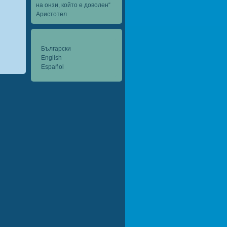
на онзи, който е доволен“
Аристотел
Български
English
Español