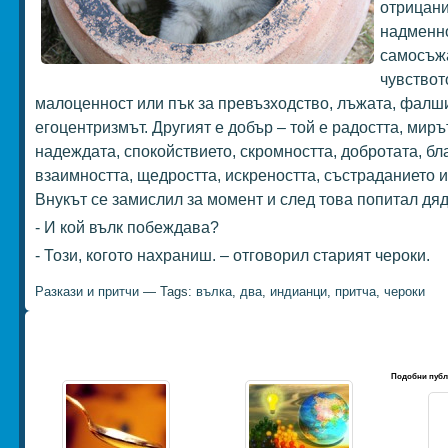
отрицани
надменно
самосъж
чувствот
малоценност или пък за превъзходство, лъжата, фалши
егоцентризмът. Другият е добър – той е радостта, миръ
надеждата, спокойствието, скромността, добротата, бл
взаимността, щедростта, искреността, състраданието и
Внукът се замислил за момент и след това попитал дяд
- И кой вълк побеждава?
- Този, когото нахраниш. – отговорил старият чероки.
Разкази и притчи
— Tags:
вълка
,
два
,
индианци
,
притча
,
чероки
Подобни публ