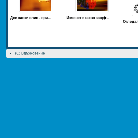
Две капки олио - при...
Изяснете какво защ�...
Огледало
(C) Вдъхновение