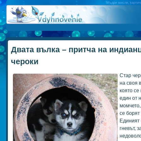
Мъдри мисли, картичк
Двата вълка – притча на индиан
чероки
Стар чер
на своя 
която се
един от 
момчето,
се борят
Единият е
гневът, з
недоволс