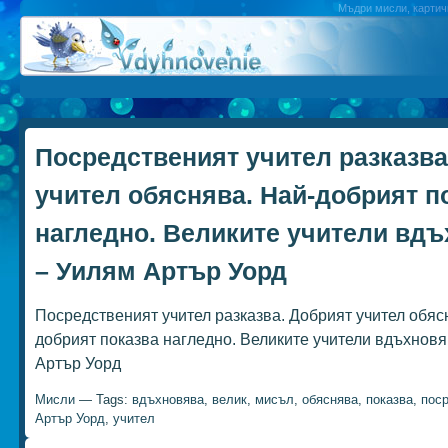
Мъдри мисли, картичк
Посредственият учител разказва
учител обяснява. Най-добрият п
нагледно. Великите учители вд
– Уилям Артър Уорд
Посредственият учител разказва. Добрият учител обяс
добрият показва нагледно. Великите учители вдъхновя
Артър Уорд
Мисли
— Tags:
вдъхновява
,
велик
,
мисъл
,
обяснява
,
показва
,
пос
Артър Уорд
,
учител