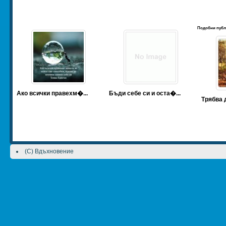
Подобни публ
Ако всички правехм�...
Бъди себе си и оста�...
Трябва д
(C) Вдъхновение