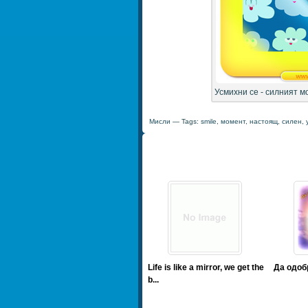
Усмихни се - силният 
Мисли
— Tags:
smile
,
момент
,
настоящ
,
силен
,
Life is like a mirror, we get the
Да одоб
b...