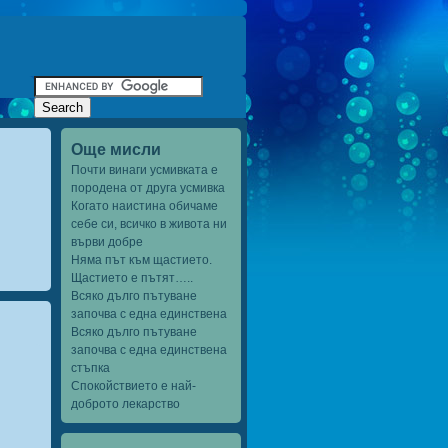
Още мисли
Почти винаги усмивката е
породена от друга усмивка
Когато наистина обичаме
себе си, всичко в живота ни
върви добре
Няма път към щастието.
Щастието е пътят…..
Всяко дълго пътуване
започва с една единствена
Всяко дълго пътуване
започва с една единствена
стъпка
Спокойствието е най-
доброто лекарство