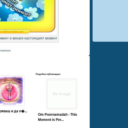
момент е винаги настоящият момент
усмихни
Подобни публикации:
ряваш и да п�...
Om Poornamadah - This
Moment is Per...