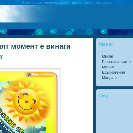
Мъдри мисли, картички, разкази, притчи, цитати, афоризми
Меню
ият момент е винаги
т
Мисли
Разкази и притчи
Музика
Вдъхновения
Мандали
Още