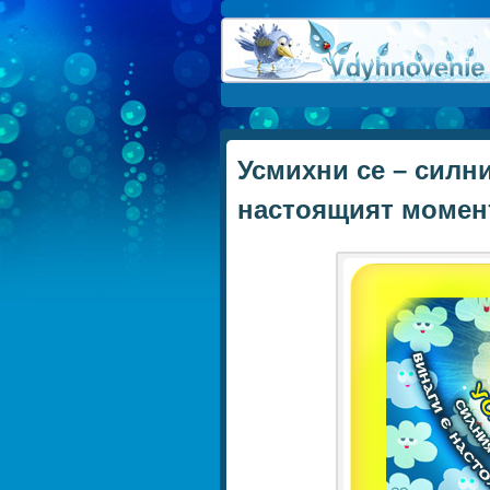
Усмихни се – силн
настоящият момен