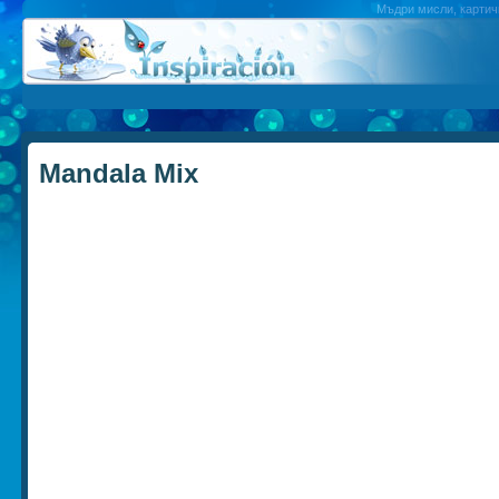
Мъдри мисли, картичк
Mandala Mix