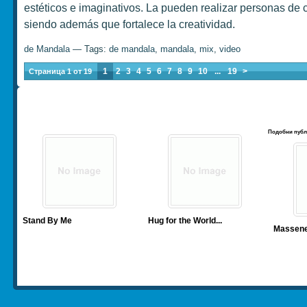
estéticos e imaginativos. La pueden realizar personas de 
siendo además que fortalece la creatividad.
de Mandala
— Tags:
de mandala
,
mandala
,
mix
,
video
1
2
3
4
5
6
7
8
9
10
...
19
>
Страница 1 от 19
Подобни публ
Stand By Me
Hug for the World
...
Massenet