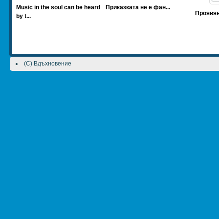
Music in the soul can be heard
Приказката не е фан...
Проявяв
by t...
(C) Вдъхновение