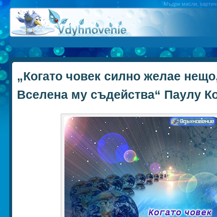
Мъдри мисли, картичк
„Когато човек силно желае нещо
Вселена му съдейства“ Паулу К