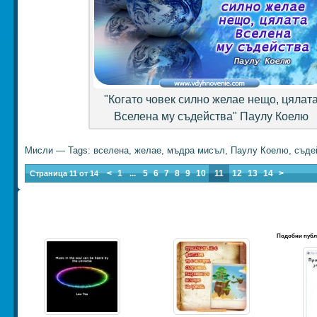
"Когато човек силно желае нещо, цялат
Вселена му съдейства" Паулу Коелю
Мисли
— Tags:
вселена
,
желае
,
мъдра мисъл
,
Паулу Коелю
,
съде
<
1
...
5
6
7
8
9
10
11
12
13
14
>
Страница 11 от 14
Подобни публ