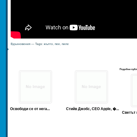
Вдъхновения
— Tags:
жълто
,
пее
,
пиле
Подобни публ
Освободи се от нега...
Стийв Джобс, CEO Apple, �...
Светът 