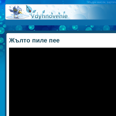
Мъдри мисли, картичк
Жълто пиле пее