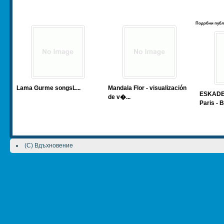
Подобни публ
Lama Gurme songs
L...
Mandala Flor - visualización
ESKADET
de v�...
Paris - B
(C) Вдъхновение