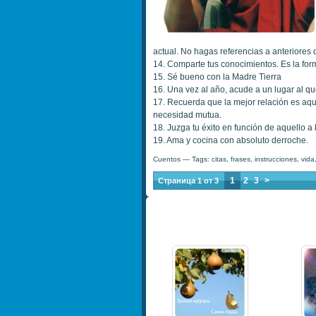
actual. No hagas referencias a anteriores 
14. Comparte tus conocimientos. Es la form
15. Sé bueno con la Madre Tierra
16. Una vez al año, acude a un lugar al q
17. Recuerda que la mejor relación es aqu
necesidad mutua.
18. Juzga tu éxito en función de aquello a
19. Ama y cocina con absoluto derroche.
Cuentos
— Tags:
citas
,
frases
,
instrucciones
,
vida
1
2
3
>
Страница 1 от 3