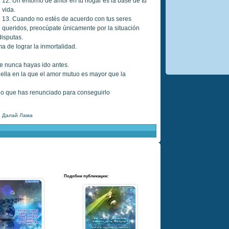
12. Un entorno de amor en tu hogar es la base de tu
vida.
13. Cuando no estés de acuerdo con tus seres
queridos, preocúpate únicamente por la situación
disputas.
a de lograr la inmortalidad.
ue nunca hayas ido antes.
ella en la que el amor mutuo es mayor que la
 lo que has renunciado para conseguirlo
,
Далай Лама
Подобни публикации: