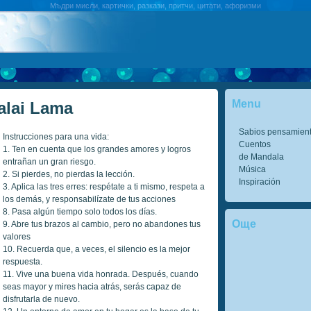
Мъдри мисли, картички, разкази, притчи, цитати, афоризми
Menu
Dalai Lama
Sabios pensamien
Instrucciones para una vida:
Cuentos
1. Ten en cuenta que los grandes amores y logros
de Mandala
entrañan un gran riesgo.
Música
2. Si pierdes, no pierdas la lección.
Inspiración
3. Aplica las tres erres: respétate a ti mismo, respeta a
los demás, y responsabilízate de tus acciones
8. Pasa algún tiempo solo todos los días.
Още
9. Abre tus brazos al cambio, pero no abandones tus
valores
10. Recuerda que, a veces, el silencio es la mejor
respuesta.
11. Vive una buena vida honrada. Después, cuando
seas mayor y mires hacia atrás, serás capaz de
disfrutarla de nuevo.