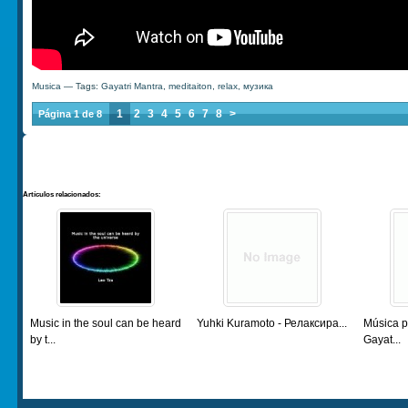
Musica
— Tags:
Gayatri Mantra
,
meditaiton
,
relax
,
музика
1
2
3
4
5
6
7
8
>
Página 1 de 8
Artículos relacionados:
Music in the soul can be heard
Yuhki Kuramoto - Релаксира...
Música p
by t...
Gayat...