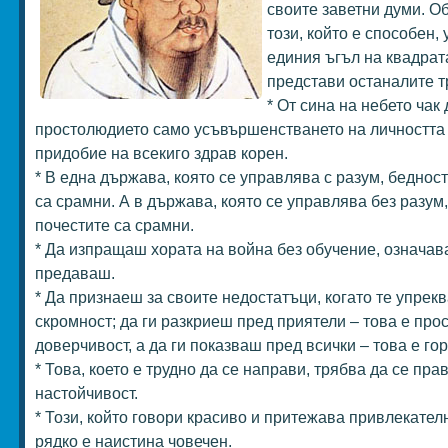
своите заветни думи. О
този, който е способен, 
единия ъгъл на квадрата
представи останалите т
* От сина на небето чак 
простолюдието само усъвършенстването на личността
придобие на всекиго здрав корен.
* В една държава, която се управлява с разум, беднос
са срамни. А в държава, която се управлява без разум,
почестите са срамни.
* Да изпращаш хората на война без обучение, означава
предаваш.
* Да признаеш за своите недостатъци, когато те упрекв
скромност; да ги разкриеш пред приятели – това е про
доверчивост, а да ги показваш пред всички – това е го
* Това, което е трудно да се направи, трябва да се пра
настойчивост.
* Този, който говори красиво и притежава привлекател
рядко е наистина човечен.