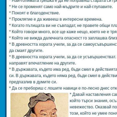
* Най-голямата грешка е да не поправяш старата си гр
* Не се променят само най-мъдрите и най-глупавите.
* Покоят е благоденствие.
* Проклятие е да живееш в интересни времена.
* Когато пътищата ви не съвпадат, не правете общи пл
* Който говори много, все ще каже нещо, което не е тря
* Който не вижда далечната опасност го заплашва близ
* В древността хората учили, за да се самоусъвършенст
да смаят другите.
* В древността хората учили, за да се усъвършенстват. 
направят впечатление на другите.
* В държавата, където има ред, бъди смел в действията
си. В държавата, където няма ред, бъди смел в действи
предпазлив в думите си.
* Да се пребориш с лошите навици е по-лесно днес отк
* Давай наставления сам
който търси знания, ос
невежество. Оказвай п
този, който не умее пон