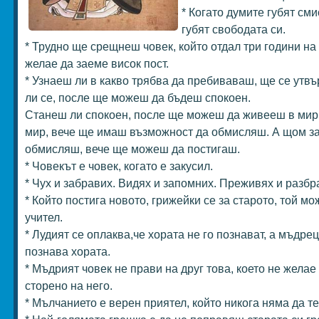
* Когато думите губят сми
губят свободата си.
* Трудно ще срещнеш човек, който отдал три години на 
желае да заеме висок пост.
* Узнаеш ли в какво трябва да пребиваваш, ще се утв
ли се, после ще можеш да бъдеш спокоен.
Станеш ли спокоен, после ще можеш да живееш в мир
мир, вече ще имаш възможност да обмисляш. А щом з
обмисляш, вече ще можеш да постигаш.
* Човекът е човек, когато е закусил.
* Чух и забравих. Видях и запомних. Преживях и разбр
* Който постига новото, грижейки се за старото, той мо
учител.
* Лудият се оплаква,че хората не го познават, а мъдрец
познава хората.
* Мъдрият човек не прави на друг това, което не желае
сторено на него.
* Мълчанието е верен приятел, който никога няма да т