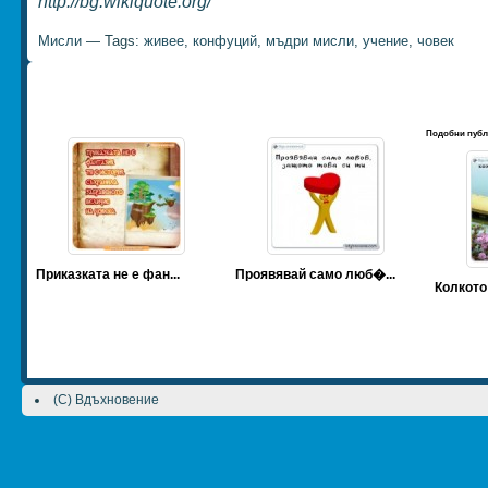
http://bg.wikiquote.org/
Мисли
— Tags:
живее
,
конфуций
,
мъдри мисли
,
учение
,
човек
Подобни публ
Приказката не е фан...
Проявявай само люб�...
Колкото
(C) Вдъхновение