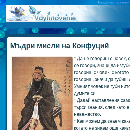
Мъдри мисли, картичк
Мъдри мисли на Конфуций
* Да не говориш с човек, 
се говори, значи да изгуб
говориш с човек, с когото
говориш, значи да губиш 
Умният човек не губи нито
думите си.
* Давай наставления само
търси знания, след като е
невежество.
* Как можем да знаем как
когато не знаем още какв