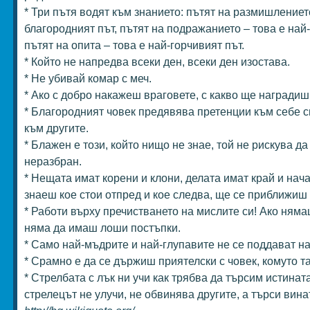
* Три пътя водят към знанието: пътят на размишлението
благородният път, пътят на подражанието – това е най-
пътят на опита – това е най-горчивият път.
* Който не напредва всеки ден, всеки ден изостава.
* Не убивай комар с меч.
* Ако с добро накажеш враговете, с какво ще наградиш
* Благородният човек предявява претенции към себе с
към другите.
* Блажен е този, който нищо не знае, той не рискува да
неразбран.
* Нещата имат корени и клони, делата имат край и нача
знаеш кое стои отпред и кое следва, ще се приближиш 
* Работи върху пречистването на мислите си! Ако ням
няма да имаш лоши постъпки.
* Само най-мъдрите и най-глупавите не се поддават на
* Срамно е да се държиш приятелски с човек, комуто 
* Стрелбата с лък ни учи как трябва да търсим истината
стрелецът не улучи, не обвинява другите, а търси винат