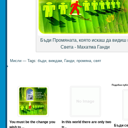
Бъди Промяната, която искаш да видиш 
Света - Махатма Ганди
Мисли
— Tags:
бъди
,
виждам
,
Ганди
,
промяна
,
свят
Подобни публ
You must be the change you
In this world there are only two
Бъди се
wish to ...
tr...