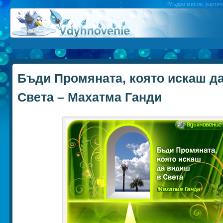
Мъдри мисли, картичк
Бъди Промяната, която искаш д
Света – Махатма Ганди