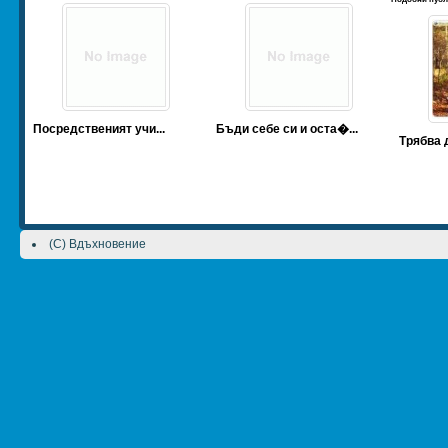
Посредственият учи...
Бъди себе си и оста�...
Трябва д
(C) Вдъхновение