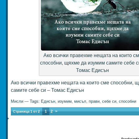
Ако всички правехме нещата на които с
способни, щяхме да изумим самите себе с
Томас Едисън
Ако всички правехме нещата на които сме способни, 
самите себе си – Томас Едисън
Мисли
— Tags:
Едисън
,
изумим
,
мисъл
,
прави
,
себе си
,
способни
1
2
>
Страница 1 от 2
Подобни публ