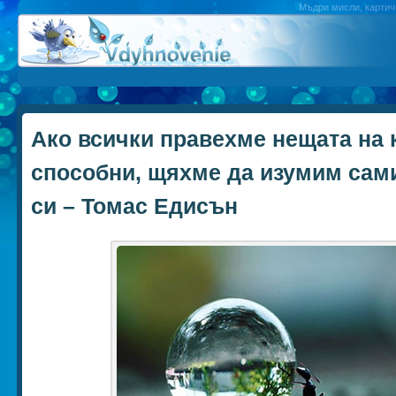
Мъдри мисли, картичк
Ако всички правехме нещата на 
способни, щяхме да изумим сам
си – Томас Едисън