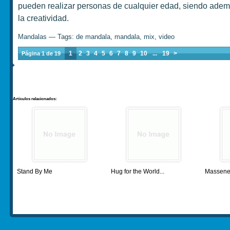
pueden realizar personas de cualquier edad, siendo adem
la creatividad.
Mandalas
— Tags:
de mandala
,
mandala
,
mix
,
video
1
2
3
4
5
6
7
8
9
10
...
19
>
Página 1 de 19
Artículos relacionados:
Stand By Me
Hug for the World
...
Massenet